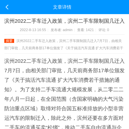
文章详情
滨州2022二手车迁入政策，滨州二手车限制国几迁入
2022-8-13 16:55
|
发布者:
admin
|
查看:
1421
|
评论: 0
摘要
滨州2022二手车迁入政策，滨州二手车限制国几迁入7月7日，由相关
部门审批，几天前商务部17单位颁发了《关于搞活汽车流通 扩大汽车消费若干
措施的通知》。为了支持二手车流通大规模发展，从二零二二年八月一日起，
滨州2022二手车迁入政策，滨州二手车限制国几迁入
在 ...
7月7日，由相关部门审批，几天前商务部17单位颁发
了《关于搞活汽车流通 扩大汽车消费若干措施的通
知》。为了支持二手车流通大规模发展，从二零二二
年八月一日起，在全国范围（含国家明确的大气污染
防治重点区域）取缔对符合国五标准排放的小型非营
运汽车的限制迁入，除此之外，滨州还要在多方面对
二手车的流通买卖“松绑”，推动二手车自由流通与企