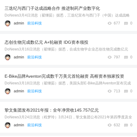
上涨至每升8.65元，95号汽油将涨至每升9.2 ...
三迭纪与西门子达成战略合作 推进制药产业数字化
……
DoNews3月4日消息（翟继茹）据悉，三迭纪宣布与西门子（中国）达成战略
合作，双方将为全球制药企业提供数字化开发与生产解决方案。 据介绍，在该
admin
前沿科技
677
0
战略协议下，三迭纪致力于全球首创的MED（热熔挤出沉积）3D打印工艺的 ...
……
态创生物完成数亿元 A+轮融资 IDG资本领投
DoNews3月16日消息（翟继茹）据悉，合成生物学企业态创生物完成数亿元
A+轮融资,由 IDG 资本领投,君联资本等跟投。据介绍，本轮融资将主要用于新
admin
前沿科技
797
0
管线的研发、生产,包含大宗商品新材料、医药中间体等产品的研发和规模 ...
……
E-Bike品牌Aventon完成数千万美元首轮融资 高榕资本独家投资
DoNews3月18日消息（翟继茹）据悉，美国头部E-Bike品牌Aventon宣布完成
数千万美元首轮融资，由高榕资本独家投资。 据介绍，目前E-Bike在美国市场
admin
前沿科技
713
0
的年出货量预计已超150万辆，未来电助力自行车的美国市场规模将达数百 ...
……
挚文集团发布2021年报：全年净营收145.757亿元
DoNews3月24日消息（程梦玲）3月24日，挚文集团公布2021年第四季度及全
年未经审计的财务业绩。财报显示，2021年第四季度挚文集团净营收达36.742
admin
前沿科技
632
0
亿元，不按照美国通用会计准则计量，归属于挚文集团的净利润为2.809亿 ...