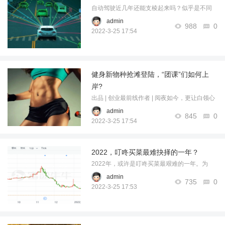
自动驾驶近几年还能支棱起来吗？似乎是不同
于ADAS市场近来常常琢磨L2++或者L2 Plus那
admin
988
0
般“妖艳”，L4一直都是智能驾驶中最人狠话不多
2022-3-25 17:54
的存在，默默无闻地承载着一辆辆路测车，穿
行于未来的星辰大海。但近日据不少媒体 ...
……
健身新物种抢滩登陆，“团课”们如何上
岸?
出品 | 创业最前线作者 | 阅夜如今，更让白领心
痛的可能不是星巴克涨价，而是超级猩猩涨
admin
845
0
价……不知不觉间，对新型健身房团课的购
2022-3-25 17:54
买，已经成为一线城市与强二线城市上班族和Z
世代的“轻奢”消费。《全民健身计划2021- ...
2022，叮咚买菜最难抉择的一年？
……
2022年，或许是叮咚买菜最艰难的一年。为
何？就在3月17日晚，北京海淀区市场监管局官
admin
735
0
方通报：已对叮咚买菜进行行政约谈并立案调
2022-3-25 17:53
查。起因是有媒体报道称，在叮咚买菜北京三
元站点的前置仓内，存在死鱼冒充活鱼、更换
...……