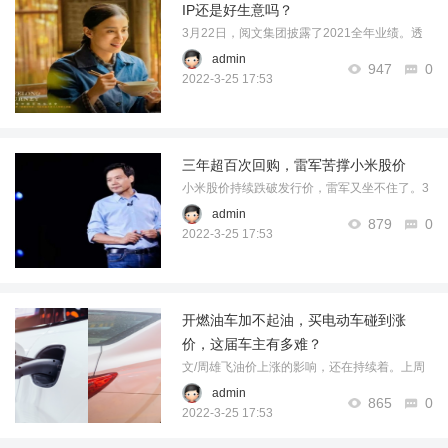
IP还是好生意吗？
3月22日，阅文集团披露了2021全年业绩。透
过这份“成绩单”可以看到，自去年6月宣布“大阅
admin
947
0
文”战略升级后，阅文集团已然在数字阅读及动
2022-3-25 17:53
漫、影视、游戏等IP生态链各方面都取得了显
著成绩。今天的阅文，同时拿出了增长 ...……
三年超百次回购，雷军苦撑小米股价
小米股价持续跌破发行价，雷军又坐不住了。3
月22日，小米集团抛出一份回购计划，公司在
admin
879
0
符合上市规则的情况下，以不定期按最高总额
2022-3-25 17:53
100亿港元于公开市场购回股份。资料显示，这
已经不是小米第一次大手笔股份回购。从20 ...
……
开燃油车加不起油，买电动车碰到涨
价，这届车主有多难？
文/周雄飞油价上涨的影响，还在持续着。上周
五，国家发改委宣布，自当日24时起国内汽、
admin
865
0
柴油价格（标准品，下同）每吨分别提高750元
2022-3-25 17:53
和720元。调整后，以北京为例，92号汽油将