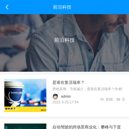
前沿科技
前沿科技
是谁在复活瑞幸？
营收高增，亏损减少，是谁在复活瑞幸？作者/
叶子编辑/子雨出品/新摘商业评论瑞幸不仅活
admin
836
0
了，还活得挺好。昨日，瑞幸咖啡公布了2021
2022-3-25 17:54
年Q4及全年财报，数据显示，瑞幸2021年总净
收入79.65亿元，较去年同期增长80.7%。截 ...
……
自动驾驶的跨场景商业化：攀峰与下蛋