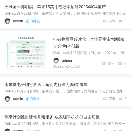
……
天风国际郭明錤：苹果15英寸笔记本预计2023年Q4量产
DoNews3月25日消息（董寒雪）今日早间，天风国际分析师郭明錤通过 Twitter
表示，传闻中苹果正在开发的 15 英寸 MacBook 可能不会被称为“ MacBook Air
admin
前沿科技
725
0
”。 近期的一份行业研究报告显示，苹果正在开发一款屏幕更大 ...……
打破物联网碎片化，产业元宇宙“物联森
友会”融合创新
DoNews3月25日消息（田小梦）2021年，“元
宇宙”无疑是最火的概念。从概念到应用场景雏
admin
876
0
形的显现，从科技幻想到产业风口，元宇宙不
2022-3-25 17:25
仅带来了物理世界和数字世界的深度融合，也
与各产业链碰撞出火花。 去年12月17日，在 ...
水果味电子烟将禁售，短期内行业将面临“阵痛”
……
DoNews3月25日消息（董寒雪）近日，国家烟草专卖局发布《电子烟管理办
法》(以下简称《办法》)，明确“禁止销售除烟草口味外的调味电子烟和可自行
admin
前沿科技
765
0
添加雾化物的电子烟。” 这也意味着，水果等口味电子烟2022年5月1日起 ...
……
苹果计划推出硬件月租服务 或实现手机机型自由切换
DoNews3月25日消息（李文朋）3月25日消息，据报道，苹果公司正在开发一
种订阅服务，此举可能使用户为iPhone和其他硬件产品设备所有权类似于每月