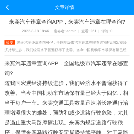
文章详情
来宾汽车违章查询APP，来宾汽车违章在哪查询?
2022-8-18 18:46
|
发布者:
admin
|
查看:
261
|
评论: 0
摘要
来宾汽车违章查询APP，全国地级市汽车违章在哪查询?随我国宏观经
济持续进步，我们经济水平普遍获得了改善。当今中国机动车市场保有量已经
大于四亿，相当于每户一车。来宾交通工具数量迅速增长给通行治理增添很大
来宾汽车违章查询APP，全国地级市汽车违章在哪查
的难 ...
询?
随我国宏观经济持续进步，我们经济水平普遍获得了
改善。当今中国机动车市场保有量已经大于四亿，相
当于每户一车。来宾交通工具数量迅速增长给通行治
理增添很大的难处，预防和减少道路行驶危险，尤其
是遏止重大马路摩擦出现。来宾为规定道路行驶秩
序，保障来宾马路行驶安定局势持续平静，对于马路