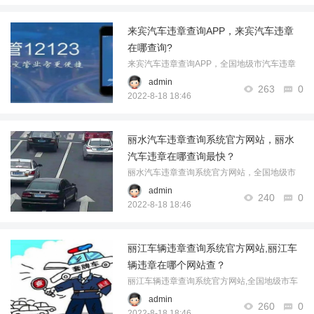
辆市场保有量已经超过四亿，可谓是每户一部
车。拉萨机动车数量快速增长为交通管理增加
来宾汽车违章查询APP，来宾汽车违章
...……
在哪查询?
来宾汽车违章查询APP，全国地级市汽车违章
在哪查询?随我国宏观经济持续进步，我们经济
admin
263
0
水平普遍获得了改善。当今中国机动车市场保
2022-8-18 18:46
有量已经大于四亿，相当于每户一车。来宾交
通工具数量迅速增长给通行治理增添很大的难
丽水汽车违章查询系统官方网站，丽水
...……
汽车违章在哪查询最快？
丽水汽车违章查询系统官方网站，全国地级市
汽车违章在哪查询最快？伴随我国经济持续进
admin
240
0
步，群众经济水平广泛获得了提高。当今中国
2022-8-18 18:46
车辆市场保有量超出四亿，可谓是每家一部
车。丽水机动车数量飞快增长为通行治理增添
丽江车辆违章查询系统官方网站,丽江车
相 ...……
辆违章在哪个网站查？
丽江车辆违章查询系统官方网站,全国地级市车
辆违章在哪个网站查？随国民经济连续发展，
admin
260
0
群众生活水平广泛获得提高。如今中国汽车市
2022-8-18 18:46