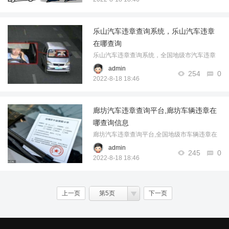
场保有量已经大于4亿，相当于每户一车。丽江
机动车数目飞快增多给交通治理增添很大的 ...
乐山汽车违章查询系统，乐山汽车违章
……
在哪查询
乐山汽车违章查询系统，全国地级市汽车违章
在哪查询由于国民经济持续发展，民众生活水
admin
254
0
平广泛获得改善。而今国内车辆拥有数量超过
2022-8-18 18:46
四亿，相当于每家一部车。乐山汽车数目快速
增加为通行指挥增添相当大的难处，提防和降
廊坊汽车违章查询平台,廊坊车辆违章在
...……
哪查询信息
廊坊汽车违章查询平台,全国地级市车辆违章在
哪查询信息由于我国经济不断发展，我们生活
admin
245
0
质量普遍得到提高。目前国内车辆保有量已经
2022-8-18 18:46
大于四亿，可谓是每户一车。廊坊车辆数目快
速增多为交通治理增加相当大的难度，提防 ...
……
上一页
第5页
下一页