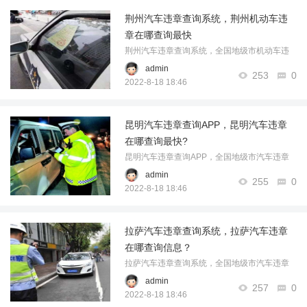
镇车辆数目飞快增长给通行管理增加很大的困
荆州汽车违章查询系统，荆州机动车违
...……
章在哪查询最快
荆州汽车违章查询系统，全国地级市机动车违
章在哪查询最快由于国内经济不断进步，大家
admin
253
0
经济水平广泛获得提高。现在我国汽车保有量
2022-8-18 18:46
已经大于4亿，相当于每家一辆车。荆州机动车
数量飞快增加给通行管理增添极大的难度， ...
昆明汽车违章查询APP，昆明汽车违章
……
在哪查询最快?
昆明汽车违章查询APP，全国地级市汽车违章
在哪查询最快?伴随我国经济不断进步，人们经
admin
255
0
济水平普遍获得改善。而今中国机动车保有量
2022-8-18 18:46
超出4亿，相当于每家一辆车。昆明交通工具数
目快速增多给交通治理增添极大的难度，预 ...
拉萨汽车违章查询系统，拉萨汽车违章
……
在哪查询信息？
拉萨汽车违章查询系统，全国地级市汽车违章
在哪查询信息？伴随我国宏观经济持续进步，
admin
257
0
我们经济水平大多都得到了改善。当今中国车
2022-8-18 18:46